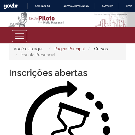
COMUNICA BR
ACESSO À INFORMAÇÃO
PARTICIPE
LEGISL
IR
PARA
O
CONTEÚDO
Você está aqui:
Página Principal
Cursos
Escola Presencial
Inscrições abertas