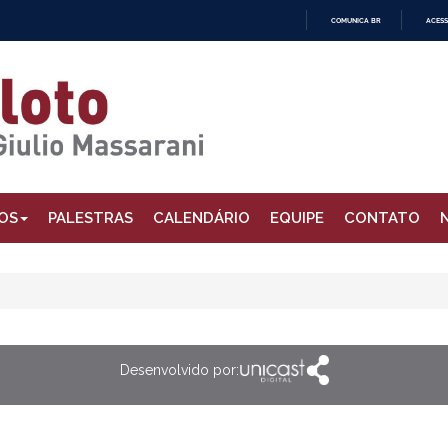
COMUNICA BR
ACESS
IR
PARA
O
CONTEÚDO
OS
PALESTRAS
CALENDÁRIO
EQUIPE
CONTATO
Desenvolvido por: