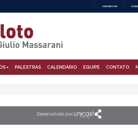
COMUNICA BR
ACESS
IR
PARA
O
CONTEÚDO
OS
PALESTRAS
CALENDÁRIO
EQUIPE
CONTATO
Desenvolvido por: